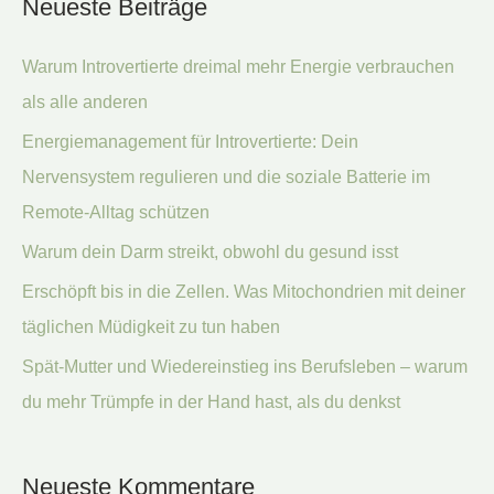
Neueste Beiträge
h
e
Warum Introvertierte dreimal mehr Energie verbrauchen
n
als alle anderen
n
Energiemanagement für Introvertierte: Dein
a
Nervensystem regulieren und die soziale Batterie im
c
Remote-Alltag schützen
h
:
Warum dein Darm streikt, obwohl du gesund isst
Erschöpft bis in die Zellen. Was Mitochondrien mit deiner
täglichen Müdigkeit zu tun haben
Spät-Mutter und Wiedereinstieg ins Berufsleben – warum
du mehr Trümpfe in der Hand hast, als du denkst
Neueste Kommentare