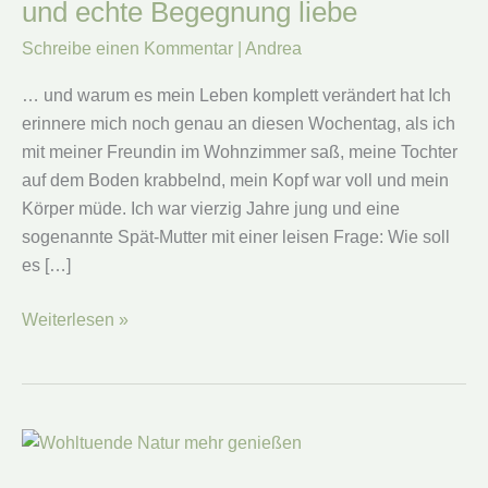
und echte Begegnung liebe
Schreibe einen Kommentar
|
Andrea
… und warum es mein Leben komplett verändert hat Ich
erinnere mich noch genau an diesen Wochentag, als ich
mit meiner Freundin im Wohnzimmer saß, meine Tochter
auf dem Boden krabbelnd, mein Kopf war voll und mein
Körper müde. Ich war vierzig Jahre jung und eine
sogenannte Spät-Mutter mit einer leisen Frage: Wie soll
es […]
7
Weiterlesen »
Gründe,
warum
ich
Netzwerken
und