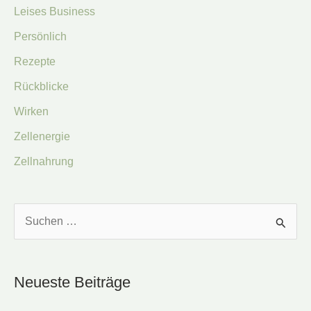
Leises Business
Persönlich
Rezepte
Rückblicke
Wirken
Zellenergie
Zellnahrung
S
u
c
Neueste Beiträge
h
e