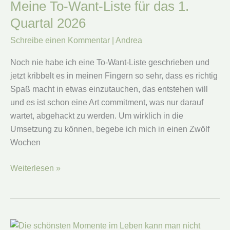
echte
Meine To-Want-Liste für das 1.
Begegnung
Quartal 2026
liebe
Schreibe einen Kommentar
|
Andrea
Noch nie habe ich eine To-Want-Liste geschrieben und
jetzt kribbelt es in meinen Fingern so sehr, dass es richtig
Spaß macht in etwas einzutauchen, das entstehen will
und es ist schon eine Art commitment, was nur darauf
wartet, abgehackt zu werden. Um wirklich in die
Umsetzung zu können, begebe ich mich in einen Zwölf
Wochen
Meine
Weiterlesen »
To-
Want-
Liste
für