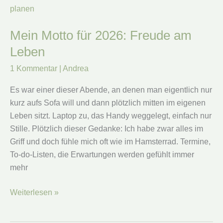
das
1.
Quartal
Mein Motto für 2026: Freude am
2026
Leben
1 Kommentar
|
Andrea
Es war einer dieser Abende, an denen man eigentlich nur
kurz aufs Sofa will und dann plötzlich mitten im eigenen
Leben sitzt. Laptop zu, das Handy weggelegt, einfach nur
Stille. Plötzlich dieser Gedanke: Ich habe zwar alles im
Griff und doch fühle mich oft wie im Hamsterrad. Termine,
To-do-Listen, die Erwartungen werden gefühlt immer
mehr
Mein
Weiterlesen »
Motto
für