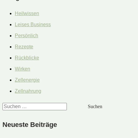
Heilwissen
Leises Business
Persönlich
Rezepte
Rückblicke
Wirken
Zellenergie
Zellnahrung
S
u
Neueste Beiträge
c
h