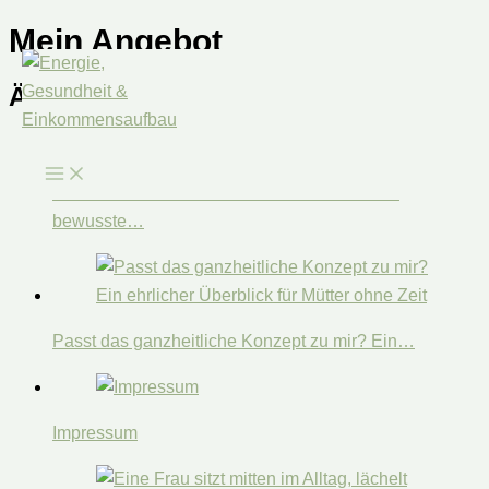
Mein Angebot
Zum
Inhalt
Ähnliche Blogartikel:
springen
Jahresrückblick 2025: Vom Funktionieren ins
bewusste…
Passt das ganzheitliche Konzept zu mir? Ein…
Impressum