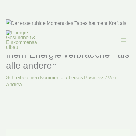
Zum
Inhalt
springen
Warum Introvertierte dreimal
mehr Energie verbrauchen als
alle anderen
Schreibe einen Kommentar
/
Leises Business
/ Von
Andrea