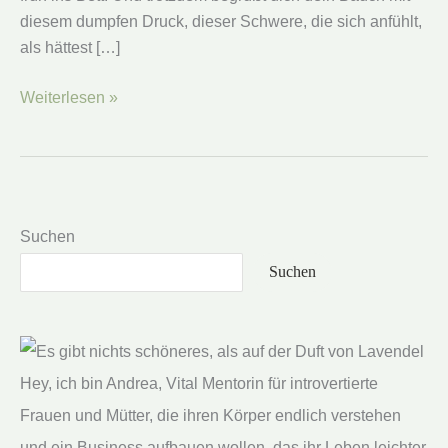
diesem dumpfen Druck, dieser Schwere, die sich anfühlt,
als hättest […]
Warum
Weiterlesen »
dein
Darm
streikt,
obwohl
du
Suchen
gesund
Suchen
isst
Hey, ich bin Andrea, Vital Mentorin für introvertierte
Frauen und Mütter, die ihren Körper endlich verstehen
und ein Business aufbauen wollen, das ihr Leben leichter