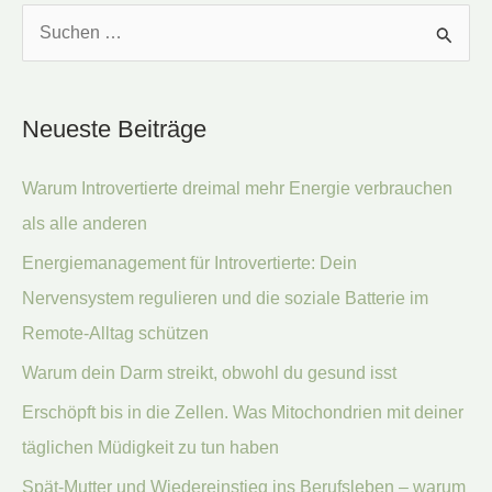
S
u
c
Neueste Beiträge
h
e
Warum Introvertierte dreimal mehr Energie verbrauchen
n
als alle anderen
n
Energiemanagement für Introvertierte: Dein
a
Nervensystem regulieren und die soziale Batterie im
c
Remote-Alltag schützen
h
:
Warum dein Darm streikt, obwohl du gesund isst
Erschöpft bis in die Zellen. Was Mitochondrien mit deiner
täglichen Müdigkeit zu tun haben
Spät-Mutter und Wiedereinstieg ins Berufsleben – warum