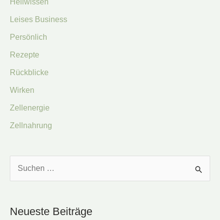
Heilwissen
Leises Business
Persönlich
Rezepte
Rückblicke
Wirken
Zellenergie
Zellnahrung
S
u
c
Neueste Beiträge
h