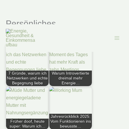
Persönliches
Zum
Inhalt
springen
Ähnliche Blogartikel:
7 Gründe, warum ich
Warum Introvertierte
Netzwerken und echte
dreimal mehr
Begegnung liebe
Energie…
Jahresrückblick 2025:
Früher doof, heute
Vom Funktionieren ins
super: Warum ich…
bewusste…