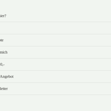
ier?
te
mich
0,-
beit als Vital Mentorin — über Körpersignale, die du endlich ver
s dahinter wartet: ein Leben, das sich wirklich nach dir anfühlt.
 Angebot
en Motivationssprüche.
etter
eigt — aus der Praxis, persönlich erzählt und direkt genug für d