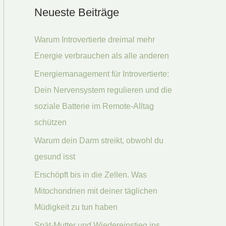
Neueste Beiträge
h
e
Warum Introvertierte dreimal mehr
n
Energie verbrauchen als alle anderen
n
Energiemanagement für Introvertierte:
a
Dein Nervensystem regulieren und die
c
soziale Batterie im Remote-Alltag
h
schützen
:
Warum dein Darm streikt, obwohl du
gesund isst
Erschöpft bis in die Zellen. Was
Mitochondrien mit deiner täglichen
Müdigkeit zu tun haben
Spät-Mutter und Wiedereinstieg ins