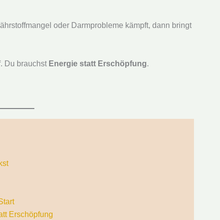
ährstoffmangel oder Darmprobleme kämpft, dann bringt
f. Du brauchst
Energie statt Erschöpfung
.
kst
tart
att Erschöpfung