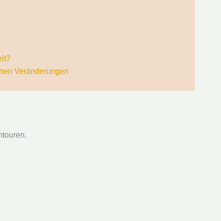
it?
leinen Veränderungen
htouren.