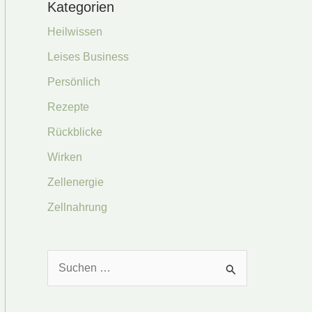
Kategorien
Heilwissen
Leises Business
Persönlich
Rezepte
Rückblicke
Wirken
Zellenergie
Zellnahrung
S
u
c