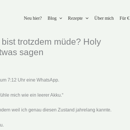
Neu hier?
Blog
Rezepte
Über mich
Für €
 bist trotzdem müde? Holy
 etwas sagen
 um 7:12 Uhr eine WhatsApp.
hle mich wie ein leerer Akku.“
 Sondern weil ich genau diesen Zustand jahrelang kannte.
u.