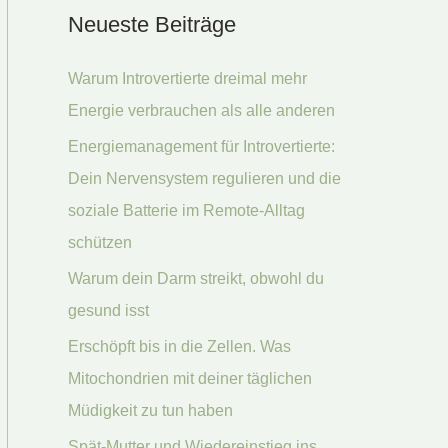
Neueste Beiträge
h
e
Warum Introvertierte dreimal mehr
n
Energie verbrauchen als alle anderen
n
Energiemanagement für Introvertierte:
a
Dein Nervensystem regulieren und die
c
soziale Batterie im Remote-Alltag
h
schützen
:
Warum dein Darm streikt, obwohl du
gesund isst
Erschöpft bis in die Zellen. Was
Mitochondrien mit deiner täglichen
Müdigkeit zu tun haben
Spät-Mutter und Wiedereinstieg ins