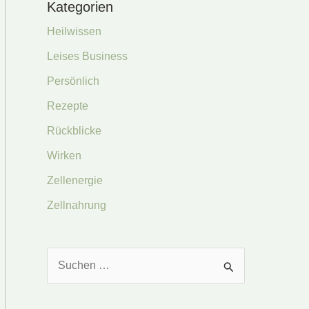
Kategorien
Heilwissen
Leises Business
Persönlich
Rezepte
Rückblicke
Wirken
Zellenergie
Zellnahrung
S
u
c