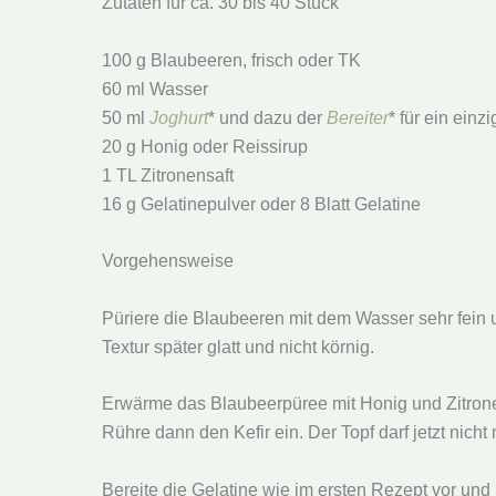
Zutaten für ca. 30 bis 40 Stück
100 g Blaubeeren, frisch oder TK
60 ml Wasser
50 ml
Joghurt
* und dazu der
Bereiter
* für ein ein
20 g Honig oder Reissirup
1 TL Zitronensaft
16 g Gelatinepulver oder 8 Blatt Gelatine
Vorgehensweise
Püriere die Blaubeeren mit dem Wasser sehr fein u
Textur später glatt und nicht körnig.
Erwärme das Blaubeerpüree mit Honig und Zitrone
Rühre dann den Kefir ein. Der Topf darf jetzt nicht 
Bereite die Gelatine wie im ersten Rezept vor und r