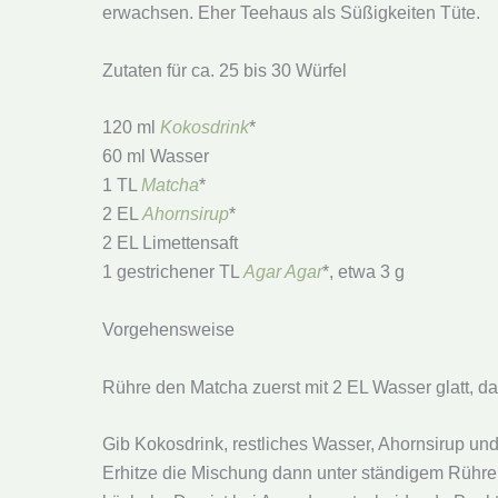
erwachsen. Eher Teehaus als Süßigkeiten Tüte.
Zutaten für ca. 25 bis 30 Würfel
120 ml
Kokosdrink
*
60 ml Wasser
1 TL
Matcha
*
2 EL
Ahornsirup
*
2 EL Limettensaft
1 gestrichener TL
Agar Agar
*, etwa 3 g
Vorgehensweise
Rühre den Matcha zuerst mit 2 EL Wasser glatt, d
Gib Kokosdrink, restliches Wasser, Ahornsirup und 
Erhitze die Mischung dann unter ständigem Rühre