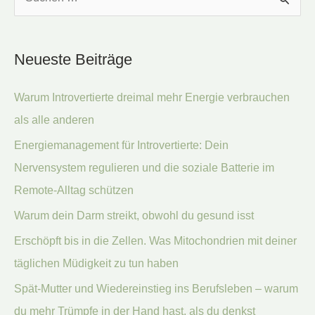
u
c
Neueste Beiträge
h
e
Warum Introvertierte dreimal mehr Energie verbrauchen
n
als alle anderen
n
Energiemanagement für Introvertierte: Dein
a
Nervensystem regulieren und die soziale Batterie im
c
Remote-Alltag schützen
h
:
Warum dein Darm streikt, obwohl du gesund isst
Erschöpft bis in die Zellen. Was Mitochondrien mit deiner
täglichen Müdigkeit zu tun haben
Spät-Mutter und Wiedereinstieg ins Berufsleben – warum
du mehr Trümpfe in der Hand hast, als du denkst