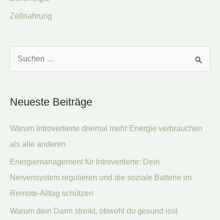
Zellnahrung
S
u
c
Neueste Beiträge
h
e
Warum Introvertierte dreimal mehr Energie verbrauchen
n
als alle anderen
n
Energiemanagement für Introvertierte: Dein
a
Nervensystem regulieren und die soziale Batterie im
c
Remote-Alltag schützen
h
:
Warum dein Darm streikt, obwohl du gesund isst