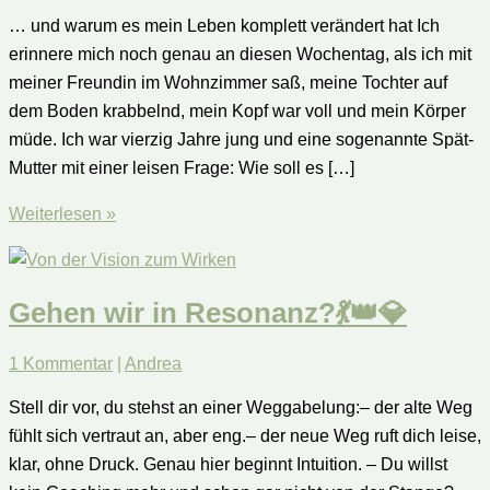
… und warum es mein Leben komplett verändert hat Ich
erinnere mich noch genau an diesen Wochentag, als ich mit
meiner Freundin im Wohnzimmer saß, meine Tochter auf
dem Boden krabbelnd, mein Kopf war voll und mein Körper
müde. Ich war vierzig Jahre jung und eine sogenannte Spät-
Mutter mit einer leisen Frage: Wie soll es […]
7
Weiterlesen »
Gründe,
warum
ich
Gehen wir in Resonanz?💃👑💎
Netzwerken
und
1 Kommentar
|
Andrea
echte
Stell dir vor, du stehst an einer Weggabelung:– der alte Weg
Begegnung
fühlt sich vertraut an, aber eng.– der neue Weg ruft dich leise,
liebe
klar, ohne Druck. Genau hier beginnt Intuition. – Du willst