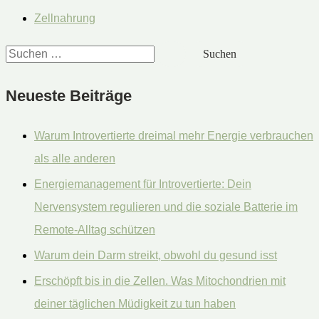
Zellnahrung
S
u
Neueste Beiträge
c
h
Warum Introvertierte dreimal mehr Energie verbrauchen
e
als alle anderen
n
Energiemanagement für Introvertierte: Dein
n
Nervensystem regulieren und die soziale Batterie im
a
Remote-Alltag schützen
c
Warum dein Darm streikt, obwohl du gesund isst
h
:
Erschöpft bis in die Zellen. Was Mitochondrien mit
deiner täglichen Müdigkeit zu tun haben