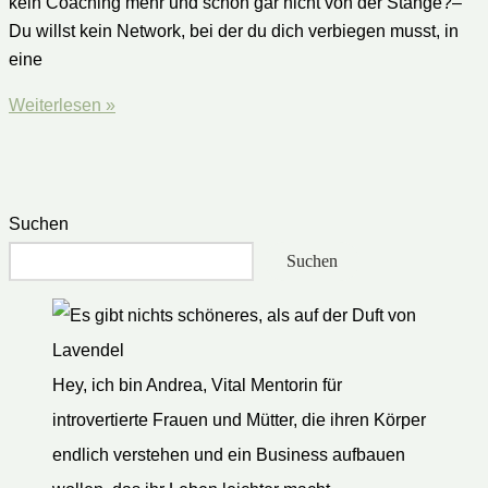
kein Coaching mehr und schon gar nicht von der Stange?–
Du willst kein Network, bei der du dich verbiegen musst, in
eine
Gehen
Weiterlesen »
wir
in
Resonanz?
💃
Suchen
👑
Suchen
💎
Hey, ich bin Andrea, Vital Mentorin für
introvertierte Frauen und Mütter, die ihren Körper
endlich verstehen und ein Business aufbauen