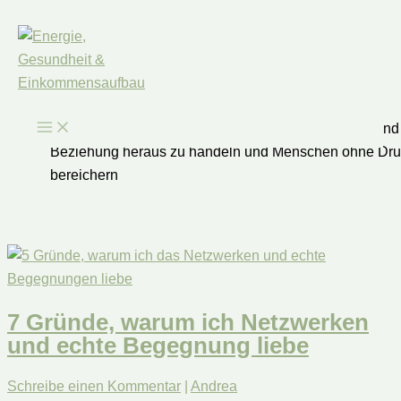
Zum
Inhalt
springen
weibliches Wirken
Weibliches Wirken bedeutet, aus Präsenz, Klarheit und
Beziehung heraus zu handeln und Menschen ohne Dru
bereichern
7 Gründe, warum ich Netzwerken
und echte Begegnung liebe
Schreibe einen Kommentar
|
Andrea