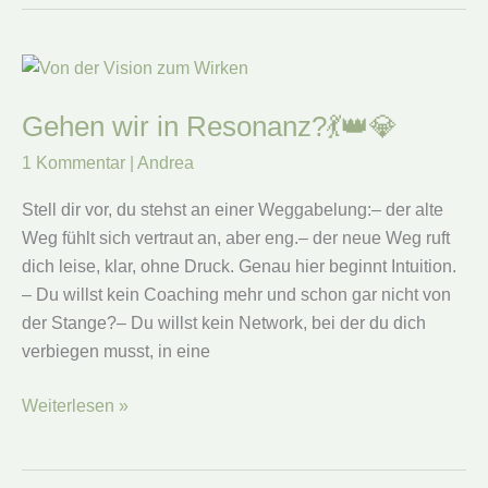
warum
ich
Netzwerken
und
echte
Gehen wir in Resonanz?💃👑💎
Begegnung
1 Kommentar
|
Andrea
liebe
Stell dir vor, du stehst an einer Weggabelung:– der alte
Weg fühlt sich vertraut an, aber eng.– der neue Weg ruft
dich leise, klar, ohne Druck. Genau hier beginnt Intuition.
– Du willst kein Coaching mehr und schon gar nicht von
der Stange?– Du willst kein Network, bei der du dich
verbiegen musst, in eine
Gehen
Weiterlesen »
wir
in