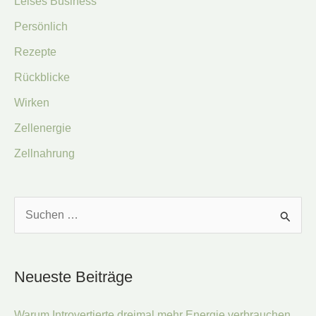
Leises Business
Persönlich
Rezepte
Rückblicke
Wirken
Zellenergie
Zellnahrung
S
u
c
Neueste Beiträge
h
e
Warum Introvertierte dreimal mehr Energie verbrauchen