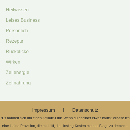
Heilwissen
Leises Business
Persönlich
Rezepte
Rückblicke
Wirken
Zellenergie
Zellnahrung
Impressum Ι
Datenschutz
*Es handelt sich um einen Affiliate-Link. Wenn du darüber etwas kaufst, erhalte ich
eine kleine Provision, die mir hilft, die Hosting-Kosten meines Blogs zu decken –