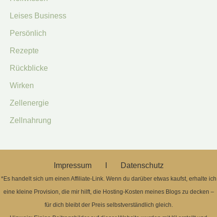
Leises Business
Persönlich
Rezepte
Rückblicke
Wirken
Zellenergie
Zellnahrung
Impressum Ι
Datenschutz
*Es handelt sich um einen Affiliate-Link. Wenn du darüber etwas kaufst, erhalte ich
eine kleine Provision, die mir hilft, die Hosting-Kosten meines Blogs zu decken –
für dich bleibt der Preis selbstverständlich gleich.