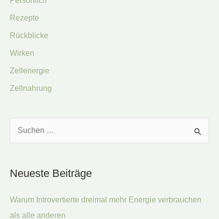
Persönlich
Rezepte
Rückblicke
Wirken
Zellenergie
Zellnahrung
S
u
c
Neueste Beiträge
h
e
Warum Introvertierte dreimal mehr Energie verbrauchen
n
als alle anderen
n