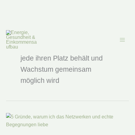
Zum
Inhalt
Gemeinschaft
springen
Gemeinschaft trägt, wenn
jede ihren Platz behält und
Wachstum gemeinsam
möglich wird