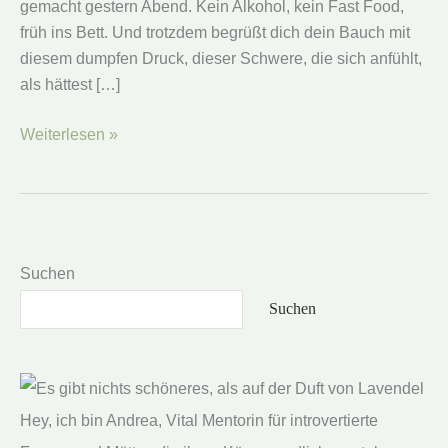
gemacht gestern Abend. Kein Alkohol, kein Fast Food,
früh ins Bett. Und trotzdem begrüßt dich dein Bauch mit
diesem dumpfen Druck, dieser Schwere, die sich anfühlt,
als hättest […]
Warum
Weiterlesen »
dein
Darm
streikt,
obwohl
du
Suchen
gesund
Suchen
isst
Hey, ich bin Andrea, Vital Mentorin für introvertierte