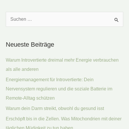
S
u
c
Neueste Beiträge
h
e
Warum Introvertierte dreimal mehr Energie verbrauchen
n
als alle anderen
n
Energiemanagement für Introvertierte: Dein
a
Nervensystem regulieren und die soziale Batterie im
c
Remote-Alltag schützen
h
:
Warum dein Darm streikt, obwohl du gesund isst
Erschöpft bis in die Zellen. Was Mitochondrien mit deiner
täglichen Müdigkeit zu tun haben