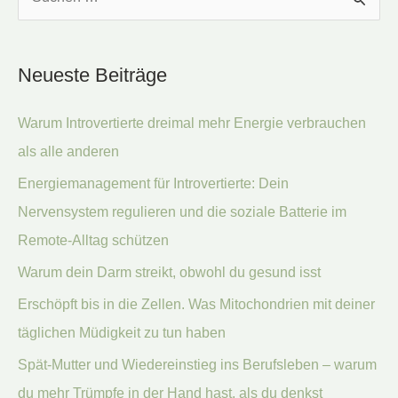
u
c
Neueste Beiträge
h
e
Warum Introvertierte dreimal mehr Energie verbrauchen
n
als alle anderen
n
Energiemanagement für Introvertierte: Dein
a
Nervensystem regulieren und die soziale Batterie im
c
Remote-Alltag schützen
h
:
Warum dein Darm streikt, obwohl du gesund isst
Erschöpft bis in die Zellen. Was Mitochondrien mit deiner
täglichen Müdigkeit zu tun haben
Spät-Mutter und Wiedereinstieg ins Berufsleben – warum
du mehr Trümpfe in der Hand hast, als du denkst